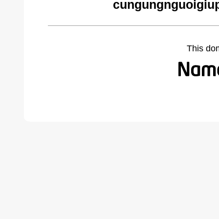
cungungnguoigiup
This do